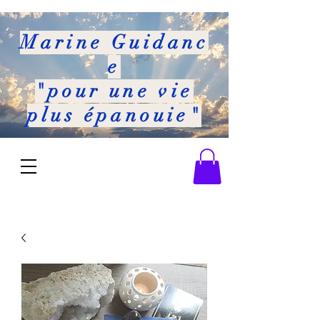
Marine
Guidanc
e
"pour une vie
plus épanouie"