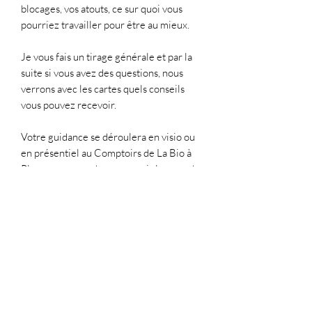
blocages, vos atouts, ce sur quoi vous
pourriez travailler pour être au mieux.
Je vous fais un tirage générale et par la
suite si vous avez des questions, nous
verrons avec les cartes quels conseils
vous pouvez recevoir.
Votre guidance se déroulera en visio ou
en présentiel au Comptoirs de La Bio à
Ploeren, sur rendez-vous, voir la page de
réservation.
La durée de cette prestation est d'1h.
Paiement 5 jours avant le rendez-vous,
tout paiement non reçu avant la
guidance, annule ou reporte la guidance,
merci de votre compréhension.